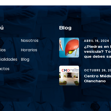
ú
Blog
Nosotros
ABRIL 16, 2024
¿Piedras en 
ios
Horarios
vesícula? To
que debes s
ialidades
Blog
actos
OCTUBRE 26, 2
Centro Médi
Olanchano