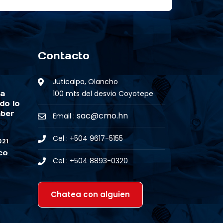
Contacto
Juticalpa, Olancho
la
100 mts del desvio Coyotepe
do lo
aber
sac@cmo.hn
Email :
Cel : +504 9617-5155
021
co
Cel : +504 8893-0320
Chatea con alguien