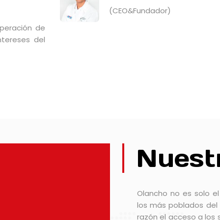
(CEO&Fundador)
uperación de
ntereses del
Nuestr
Olancho no es solo e
los más poblados del 
razón el acceso a los 