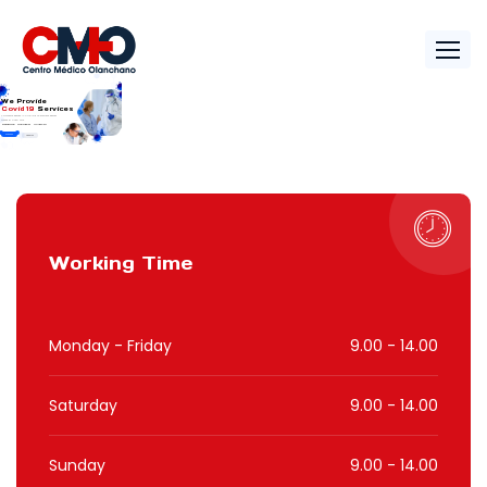
We Provide
Covid 19
Services
Coronavirus disease (COVID-19)is an infectious disease
caused by a new virus.
Quarantine Center
Covid Testing Lab
24X7 Ambulanc
Our Service
About US
Working Time
Monday - Friday
9.00 - 14.00
Saturday
9.00 - 14.00
Sunday
9.00 - 14.00